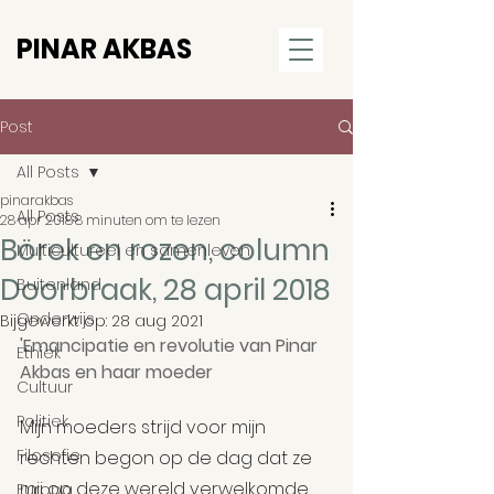
PINAR AKBAS
Post
All Posts
pinarakbas
All Posts
28 apr 2018
8 minuten om te lezen
Börek en rozen, column
Multicultureel en samenleven
Doorbraak, 28 april 2018
Buitenland
Onderwijs
Bijgewerkt op:
28 aug 2021
'Emancipatie en revolutie van Pinar 
Ethiek
Akbas en haar moeder
Cultuur
Politiek
Mijn moeders strijd voor mijn 
Filosofie
rechten begon op de dag dat ze 
mij op deze wereld verwelkomde. 
Europa