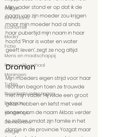
Mijn vader stond er op dat ik de 
Religie
naam van zijn moeder zou krijgen 
Binnenland
maar mijn moeder had al sinds 
Economie
haar pubertijd mijn naam in haar 
Media
hoofd. ‘Pinar is water en water 
Fictie
geeft leven’, zegt ze nog altijd.
Mens en maatschappij
Dromen
Persoonlijk verhaal
Meningen
Mijn moeders eigen strijd voor haar 
Turkije
rechten begon toen ze trouwde 
Presidentsverkiezingen
met mijn vader. Hij wilde een groot 
Erdogan
gezin hebben en liefst met veel 
jongens om de naam Akbas verder 
Kilicdaroglu
te zetten omdat zijn familie in het 
Democratie
dorpje in de provincie Yozgat maar 
Religie