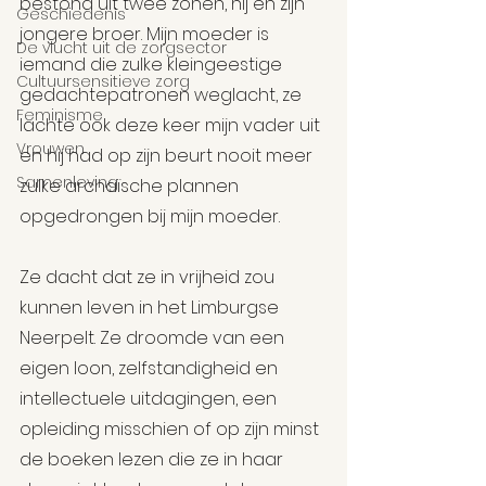
bestond uit twee zonen, hij en zijn 
Geschiedenis
jongere broer. Mijn moeder is 
De vlucht uit de zorgsector
iemand die zulke kleingeestige 
Cultuursensitieve zorg
gedachtepatronen weglacht, ze 
Feminisme
lachte ook deze keer mijn vader uit 
Vrouwen
en hij had op zijn beurt nooit meer 
Samenleving
zulke archaïsche plannen 
opgedrongen bij mijn moeder.
Ze dacht dat ze in vrijheid zou 
kunnen leven in het Limburgse 
Neerpelt. Ze droomde van een 
eigen loon, zelfstandigheid en 
intellectuele uitdagingen, een 
opleiding misschien of op zijn minst 
de boeken lezen die ze in haar 