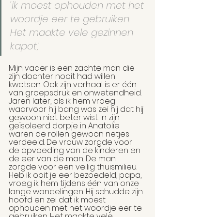
'ik moest ophouden met het 
woordje eer te gebruiken. 
Het maakte vele gezinnen 
kapot,'
Mijn vader is een zachte man die 
zijn dochter nooit had willen 
kwetsen. Ook zijn verhaal is er één 
van groepsdruk en onwetendheid. 
Jaren later, als ik hem vroeg 
waarvoor hij bang was zei hij dat hij 
gewoon niet beter wist. In zijn 
geïsoleerd dorpje in Anatolïe 
waren de rollen gewoon netjes 
verdeeld. De vrouw zorgde voor 
de opvoeding van de kinderen en 
de eer van de man. De man 
zorgde voor een veilig thuismilieu. 
Heb ik ooit je eer bezoedeld, papa, 
vroeg ik hem tijdens één van onze 
lange wandelingen. Hij schudde zijn 
hoofd en zei dat ik moest 
ophouden met het woordje eer te 
gebruiken. Het maakte vele 