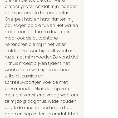
drinken. De sociale druk werd 
almaar groter omdat mijn moeder 
een succesvolle horecazaak in 
Overpelt had en haar klanten mij 
ook zagen op die fuiven. Het waren 
niet alleen de Turken deze keer, 
maar ook de autochtone 
Peltenaren die mij in het vizier 
hielden. Het was bijna elk weekend 
ruzie met mijn moeder. Ze vond dat 
ik thuis moest blijven tijdens het 
weekend terwijl mijn broer nooit 
zulke discussies en 
schreeuwpartijen voerde met 
onze moeder. Als ik dan op zo’n 
moment verwijtend vroeg waarom 
ze mij zo graag thuis wilde houden, 
zag ik de machteloosheid in haar 
ogen en riep ze terug: ‘omdat ik het 