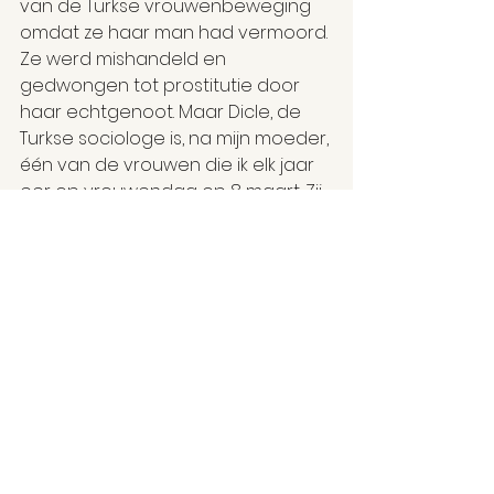
van de Turkse vrouwenbeweging 
omdat ze haar man had vermoord. 
Ze werd mishandeld en 
gedwongen tot prostitutie door 
haar echtgenoot. Maar Dicle, de 
Turkse sociologe is, na mijn moeder, 
één van de vrouwen die ik elk jaar 
eer op vrouwendag op 8 maart. Zij 
deed onderzoek naar 
eremoorden in Turkije. In 2009 liet 
ze een briefje achter voor haar 
ouders met de boodschap dat ze 
haar moesten vergeven. Er was te 
veel pijn in de wereld volgens haar. 
Ze kon het leed niet aan en sprong 
(vermoedelijk) van de Bosporus 
brug en maakte zo een einde aan 
haar leven.