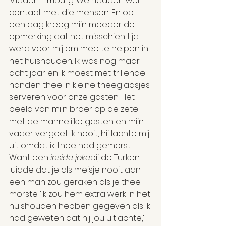
Midden-Limburg. We hadden wel 
contact met die mensen. En op 
een dag kreeg mijn moeder de 
opmerking dat het misschien tijd 
werd voor mij om mee te helpen in 
het huishouden. Ik was nog maar 
acht jaar en ik moest met trillende 
handen thee in kleine theeglaasjes 
serveren voor onze gasten. Het 
beeld van mijn broer op de zetel 
met de mannelijke gasten en mijn 
vader vergeet ik nooit, hij lachte mij 
uit omdat ik thee had gemorst. 
Want een 
inside joke
bij de Turken 
luidde dat je als meisje nooit aan 
een man zou geraken als je thee 
morste. ‘Ik zou hem extra werk in het 
huishouden hebben gegeven als ik 
had geweten dat hij jou uitlachte,’ 