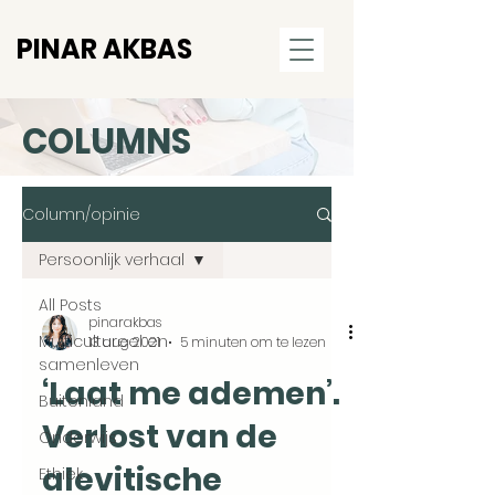
PINAR AKBAS
COLUMNS
Column/opinie
Persoonlijk verhaal
All Posts
pinarakbas
Multicultureel en
13 aug 2021
5 minuten om te lezen
samenleven
‘Laat me ademen’.
Buitenland
Verlost van de
Onderwijs
alevitische
Ethiek