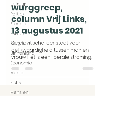
Cultuur
wurggreep,
Politiek
column Vrij Links,
Filosofie
13 augustus 2021
Europa
De alevitische leer staat voor
Religie
gelijkwaardigheid tussen man en
Binnenland
vrouw. Het is een liberale stroming
Economie
binnen de islam en kent geboden
noch...
Media
Fictie
Mens en
maatschappij
PINAR AKBAS
Persoonlijk verhaal
Home
Meningen
Columns
Boeken
Turkije
Gesprekken