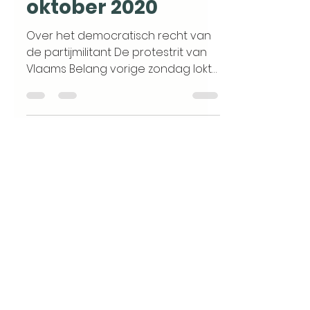
oktober 2020
Over het democratisch recht van
de partijmilitant De protestrit van
Vlaams Belang vorige zondag lokte
duizenden opposanten van de...
pinarakbas
1 nov 2019
5 minuten om te lezen
Verzorg de
verzorgenden!,
column
Doorbraak, 1
november 2019