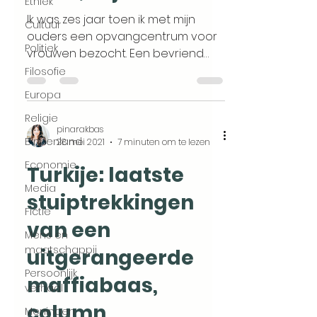
Ethiek
Ik was zes jaar toen ik met mijn
Cultuur
ouders een opvangcentrum voor
Politiek
vrouwen bezocht. Een bevriend
koppel was met slaande ruzie voor
Filosofie
de...
Europa
Religie
pinarakbas
Binnenland
28 mei 2021
7 minuten om te lezen
Economie
Turkije: laatste
Media
stuiptrekkingen
Fictie
van een
Mens en
maatschappij
uitgerangeerde
Persoonlijk
maffiabaas,
verhaal
column
Meningen