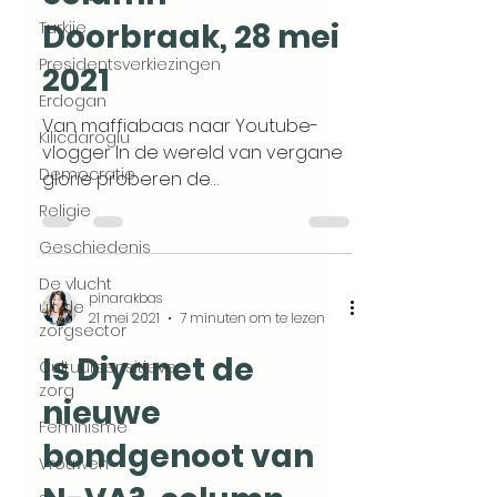
Doorbraak, 28 mei
Turkije
Presidentsverkiezingen
2021
Erdogan
Van maffiabaas naar Youtube-
Kilicdaroglu
vlogger In de wereld van vergane
Democratie
glorie proberen de
hoofdrolspelers zichzelf opnieuw
Religie
relevant te maken door...
Geschiedenis
De vlucht
pinarakbas
uit de
21 mei 2021
7 minuten om te lezen
zorgsector
Is Diyanet de
Cultuursensitieve
zorg
nieuwe
Feminisme
bondgenoot van
Vrouwen