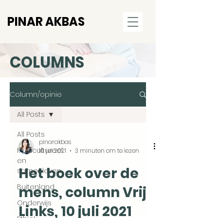
PINAR AKBAS
COLUMNS
Column/opinie
All Posts
All Posts
pinarakbas
Multicultureel
10 jul 2021
3 minuten om te lezen
en
Het boek over de
samenleven
Buitenland
mens, column Vrij
Onderwijs
Links, 10 juli 2021