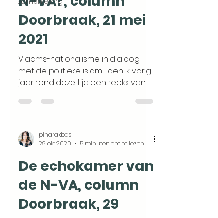
N-VA?, column
Samenleving
Doorbraak, 21 mei
2021
Vlaams-nationalisme in dialoog
met de politieke islam Toen ik vorig
jaar rond deze tijd een reeks van
acht delen had gepubliceerd over...
pinarakbas
29 okt 2020
5 minuten om te lezen
De echokamer van
de N-VA, column
Doorbraak, 29