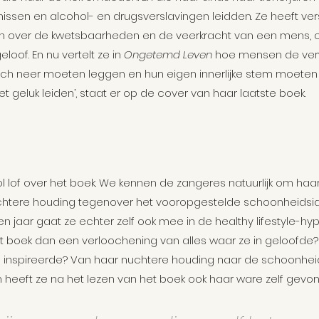
issen en alcohol- en drugsverslavingen leidden. Ze heeft ver
Samenleving
n over de kwetsbaarheden en de veerkracht van een mens, ove
of. En nu vertelt ze in 
Ongetemd Leven
 hoe mensen de ver
ch neer moeten leggen en hun eigen innerlijke stem moeten 
het geluk leiden’, staat er op de cover van haar laatste boek.
ol lof over het boek. We kennen de zangeres natuurlijk om haar
htere houding tegenover het vooropgestelde schoonheidsid
 jaar gaat ze echter zelf ook mee in de healthy lifestyle-hype
 boek dan een verloochening van alles waar ze in geloofde? 
inspireerde? Van haar nuchtere houding naar de schoonheid
 heeft ze na het lezen van het boek ook haar ware zelf gevo