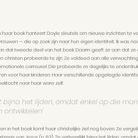
 haar boek hanteert Doyle sleutels om nieuwe inzichten te v
ouwen — die op zoek zijn naar hun eigen identiteit. ‘Ik was no
in in dat tweede deel van het boek. Daarin geeft ze aan dat z
 christen probeerde te zijn. Ze voldeed aan alle verwachtin
n emotionele carrousel. Die probeerde ze dagelijks te onderdru
 voor haar kinderen. Haar verschillende opgelegde identite
ektocht naar haar ware zelf.
kt bijna het lijden, omdat enkel op die man
 ontwikkelen'
n het boek komt haar christelijke ziel nog boven. Ze vergelijk
zenis van Jezus (p. 63). Ze verheerlijkt bijna het lijden, omdat