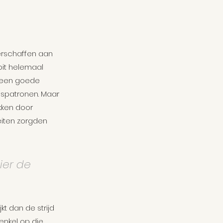
erschaffen aan 
oit helemaal 
e een goede 
gspatronen. Maar 
kken door 
iten zorgden 
ier de 
t dan de strijd 
 enkel op die 