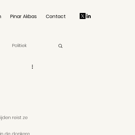
n
Pinar Akbas
Contact
Politiek
Mens en maatschappij
Kilicdaroglu
jden reist ze 
sitieve zorg
in de donkere 