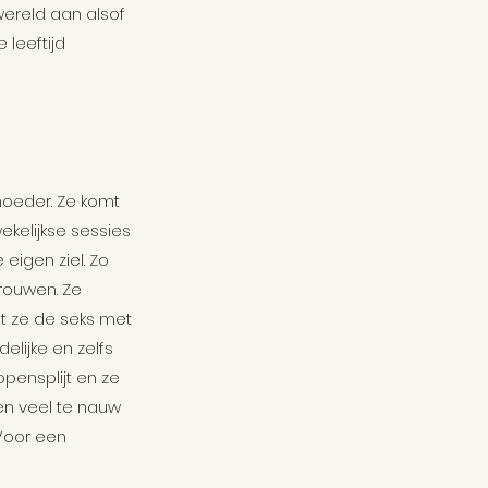
wereld aan alsof 
leeftijd 
moeder. Ze komt 
kelijkse sessies 
eigen ziel. Zo 
vrouwen. Ze 
t ze de seks met 
lijke en zelfs 
pensplijt en ze 
n veel te nauw 
 Voor een 