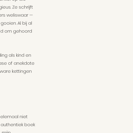
eus. Ze schrijft 
ers weliswaar — 
gooien. Al bij al 
rijd om gehoord 
ing als kind en 
case of anekdote 
zware kettingen 
helemaal niet 
 authentiek boek 
 mijn 