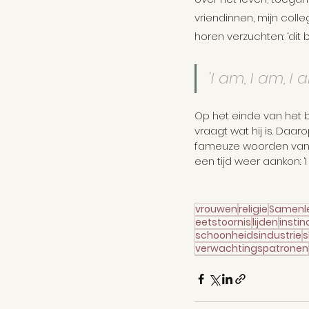
vriendinnen, mijn coll
horen verzuchten: ‘dit be
'I am, I am, I 
Op het einde van het b
vraagt wat hij is. Daar
fameuze woorden van Sy
een tijd weer aankon: ‘
vrouwen
religie
Samenl
eetstoornis
lijden
instin
schoonheidsindustrie
s
verwachtingspatronen