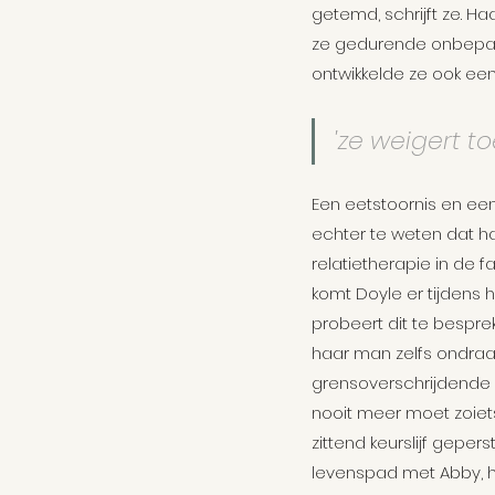
getemd, schrijft ze. H
ze gedurende onbepaal
ontwikkelde ze ook een
'ze weigert t
Een eetstoornis en ee
echter te weten dat ha
relatietherapie in de f
komt Doyle er tijdens h
probeert dit te bespre
haar man zelfs ondraag
grensoverschrijdende a
nooit meer moet zoiet
zittend keurslijf geper
levenspad met Abby, h