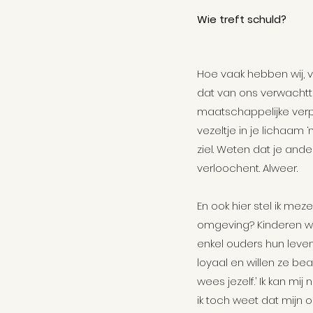
Wie treft schuld?
Hoe vaak hebben wij, 
dat van ons verwachtt
maatschappelijke verpli
vezeltje in je lichaam ‘
ziel. Weten dat je ander
verloochent. Alweer.
En ook hier stel ik me
omgeving? Kinderen will
enkel ouders hun leven
loyaal en willen ze b
wees jezelf.’ Ik kan mij
ik toch weet dat mijn 