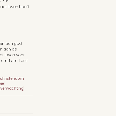
aar leven heeft 
men aan god 
en aan de 
et leven voor 
am, I am, I am.’
christendom
pie
verwachting