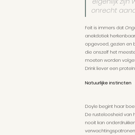
'eigenlijk zi
onrecht aan
Feit is immers dat 
Ong
anekdotiek herkenbaar.
opgevoed, gezien en be
die onszelf het meest
moeten worden volgesp
Drink liever een proteï
Natuurlijke instincten
Doyle begint haar boek
De rusteloosheid van he
nooit kan onderdrukke
verwachtingspatronen v