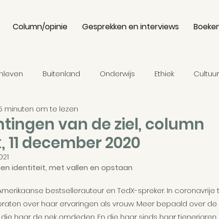
Column/opinie
Gesprekken en interviews
Boeke
enleven
Buitenland
Onderwijs
Ethiek
Cultuur
5 minuten om te lezen
ie
Binnenland
Economie
Media
Fictie
tingen van de ziel, column
, 11 december 2020
gen
Turkije
Presidentsverkiezingen
Erdogan
021
en identiteit, met vallen en opstaan
merikaanse bestsellerauteur en TedX-spreker. In coronavrije ti
eschiedenis
De vlucht uit de zorgsector
Cultuursen
praten over haar ervaringen als vrouw. Meer bepaald over de 
ie haar de nek omdeden. En die haar sinds haar tienerjaren 