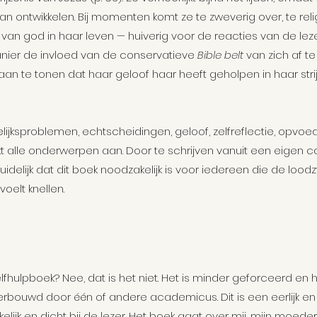
 ontwikkelen. Bij momenten komt ze te zweverig over, te religi
an god in haar leven — huiverig voor de reacties van de lez
nier de invloed van de conservatieve 
Bible belt
 van zich af te 
 aan te tonen dat haar geloof haar heeft geholpen in haar st
lijksproblemen, echtscheidingen, geloof, zelfreflectie, opvoed
t alle onderwerpen aan. Door te schrijven vanuit een eigen 
idelijk dat dit boek noodzakelijk is voor iedereen die de lood
voelt knellen.
lfhulpboek? Nee, dat is het niet. Het is minder geforceerd en 
rbouwd door één of andere academicus. Dit is een eerlijk en
elijk en dicht bij de lezer. Het boek gaat over mij, mijn moeder,