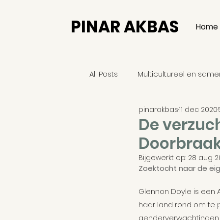
PINAR AKBAS
Home
All Posts
Multicultureel en sam
pinarakbas
11 dec 2020
Filosofie
Europa
Relig
De verzuch
Doorbraak
Persoonlijk verhaal
Menin
Bijgewerkt op:
28 aug 2
Zoektocht naar de eig
Glennon Doyle is een A
Democratie
Religie
G
haar land rond om te 
genderverwachtingen d