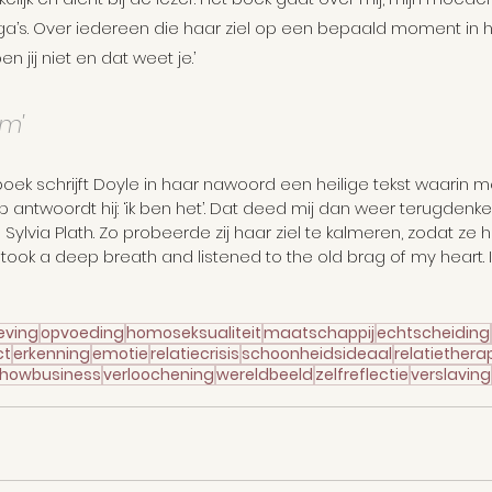
ega’s. Over iedereen die haar ziel op een bepaald moment in h
n jij niet en dat weet je.’
am'
oek schrijft Doyle in haar nawoord een heilige tekst waarin 
op antwoordt hij: ‘ik ben het’. Dat deed mij dan weer terugdenk
lvia Plath. Zo probeerde zij haar ziel te kalmeren, zodat ze h
I took a deep breath and listened to the old brag of my heart. I 
eving
opvoeding
homoseksualiteit
maatschappij
echtscheiding
ct
erkenning
emotie
relatiecrisis
schoonheidsideaal
relatiethera
howbusiness
verloochening
wereldbeeld
zelfreflectie
verslaving