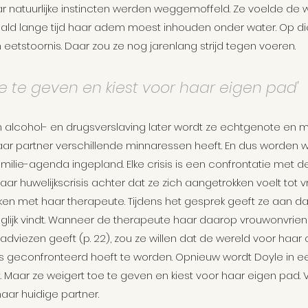
aar natuurlijke instincten werden weggemoffeld. Ze voelde de 
d lange tijd haar adem moest inhouden onder water. Op die 
 eetstoornis. Daar zou ze nog jarenlang strijd tegen voeren.
oe te geven en kiest voor haar eigen pad'
n alcohol- en drugsverslaving later wordt ze echtgenote en 
ar partner verschillende minnaressen heeft. En dus worden we
amilie-agenda ingepland. Elke crisis is een confrontatie met de 
aar huwelijkscrisis achter dat ze zich aangetrokken voelt tot 
ken met haar therapeute. Tijdens het gesprek geeft ze aan da
lijk vindt. Wanneer de therapeute haar daarop vrouwonvriende
dviezen geeft (p. 22), zou ze willen dat de wereld voor haar o
s geconfronteerd hoeft te worden. Opnieuw wordt Doyle in ee
st. Maar ze weigert toe te geven en kiest voor haar eigen pad.
aar huidige partner.