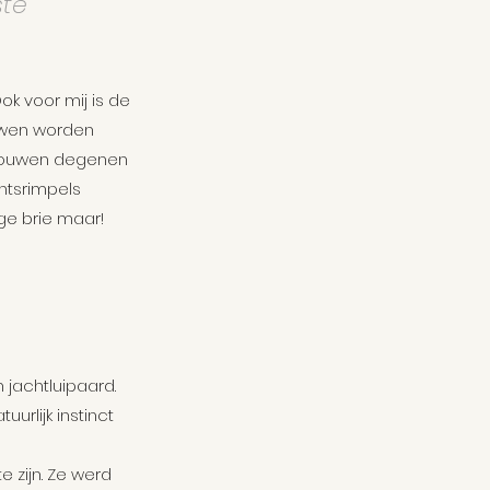
te 
k voor mij is de 
ouwen worden 
 vrouwen degenen 
htsrimpels 
e brie maar! 
 jachtluipaard. 
urlijk instinct 
 zijn. Ze werd 