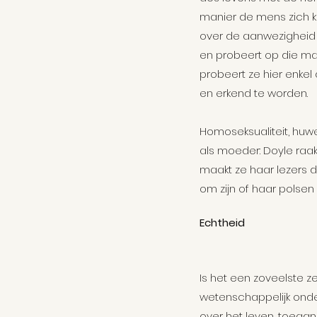
manier de mens zich kan
over de aanwezigheid v
en probeert op die ma
probeert ze hier enkel
en erkend te worden.
Homoseksualiteit, huwe
als moeder: Doyle raak
maakt ze haar lezers du
om zijn of haar polsen 
Echtheid
Is het een zoveelste ze
wetenschappelijk onde
over het leven, toegank