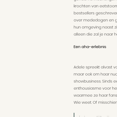
Feminisme
krochten van eetstoorn
Vrouwen
bestsellers geschreve
over mededogen en gelo
hun omgeving naast zi
alleen die zal je naar 
Een aha-erlebnis
Adele spreekt alvast v
maar ook om haar nuc
showbusiness. Sinds een
enthousiasme voor het
waarmee ze haar fans 
Wie weet. Of misschien