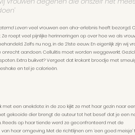
jn wij vrouwen degenen die onszelf het mees
doen'
etemd Leven
 veel vrouwen een aha-erlebnis heeft bezorgd. Oo
 Ze roept veel pijnlijke herinneringen op over hoe we als vr
handeld. Zelfs nu nog, in de 21ste eeuw. En eigenlijk zijn wij
e onrecht aandoen. Cellulitis moet worden weggewerkt. Gezic
oten. Extra buikvet? Vergeet dat krokant broodje met smeuïg
neshake en tel je calorieën.
 met een anekdote: in de zoo kijkt ze met haar gezin naar een
t gekooide dier brengt de auteur tot het besef dat je een natu
n. Reeds op haar tiende werd ze geconfronteerd met de 
an haar omgeving. Met de richtlijnen om ‘een goed meisje’ te