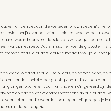
vrouwen, dingen gedaan die we tegen ons zin deden? Enkel 
e? Doyle schrijft over een vriendin die trouwde omdat trouwe
chting was in haar wereldbeeld. ‘Ja, ik wil’ zeggen aan het altaa
nee, ik wil dit niet’ roept. Dat is misschien wel de grootste mis
e mensen, zoals je ouders, gelukkig maakt, terwijl je je innerlijke
zelf de vraag: wie treft schuld? De ouders, de samenleving, de 
en hun ouders enkel maar gelukkig zien. In die zin kan men ste
 lang dingen opofferen voor hun kinderen. Omgekeerd zijn de
eantwoorden aan de verwachtingspatronen van hun ouders. ‘We
 niet voorstellen dat die woorden ooit tegen mij gezegd zijn in mi
ouders mij doodgraag zien.