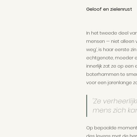
Geloof en zielenrust
In het tweede deel van
mensen — niet alleen vr
weg’, is haar eerste z
echtgenote, moeder en
innerlijk zat ze op ee
boterhammen te smeren
voor een jarenlange zo
'Ze verheerlij
mens zich kan
Op bepaalde momenten i
des levens met de herrij