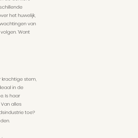
schillende 
r het huwelijk, 
wachtingen van 
volgen. ‘Want 
 krachtige stem, 
eaal in de 
. Is haar 
Van alles 
sindustrie toe? 
nden.