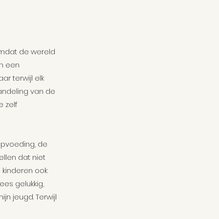
omdat de wereld 
n een 
r terwijl elk 
handeling van de 
 zelf 
opvoeding, de 
llen dat niet 
 kinderen ook 
es gelukkig, 
jn jeugd. Terwijl 