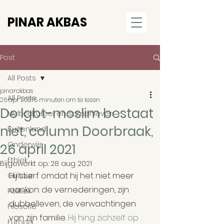
PINAR AKBAS
Post
All Posts
pinarakbas
All Posts
26 apr 2021
5 minuten om te lezen
De lgbt-moslim bestaat
Multicultureel en samenleven
niet, column Doorbraak,
Buitenland
Onderwijs
26 april 2021
Ethiek
Bijgewerkt op:
28 aug 2021
Hij stierf omdat hij het niet meer 
Cultuur
aankon: de vernederingen, zijn 
Politiek
dubbelleven, de verwachtingen 
Filosofie
van zijn familie. 
Hij hing zichzelf op 
Europa