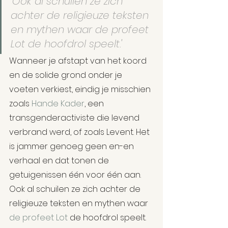
'Ook al schuilen ze zich 
achter de religieuze teksten 
en mythen waar de profeet 
Lot de hoofdrol speelt.'
Wanneer je afstapt van het koord 
en de solide grond onder je 
voeten verkiest, eindig je misschien 
zoals 
Hande Kader
, een 
transgenderactiviste die levend 
verbrand werd, of zoals Levent. Het 
is jammer genoeg geen en-en 
verhaal en dat tonen de 
getuigenissen één voor één aan. 
Ook al schuilen ze zich achter de 
religieuze teksten en mythen waar 
de profeet Lot
 de hoofdrol speelt. 