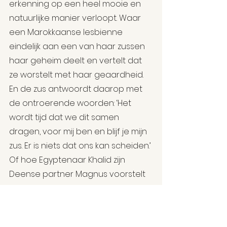
erkenning op een heel mooie en 
natuurlijke manier verloopt. Waar 
een Marokkaanse lesbienne 
eindelijk aan een van haar zussen 
haar geheim deelt en vertelt dat 
ze worstelt met haar geaardheid. 
En de zus antwoordt daarop met 
de ontroerende woorden: ‘Het 
wordt tijd dat we dit samen 
dragen, voor mij ben en blijf je mijn 
zus. Er is niets dat ons kan scheiden.’ 
Of hoe Egyptenaar Khalid zijn 
Deense partner Magnus voorstelt 
aan zijn Egyptische familie en hij 
meteen wordt opgenomen binnen 
de familie zonder te praten over 