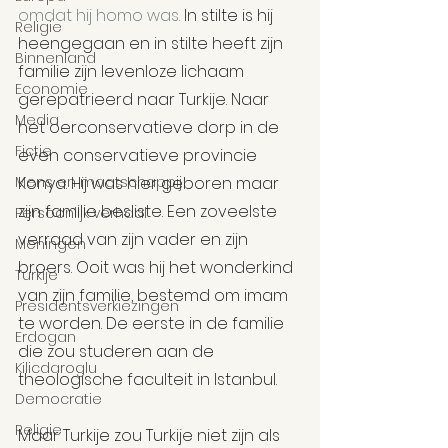
omdat hij homo was.
 In stilte is hij 
Religie
heengegaan en in stilte heeft zijn 
Binnenland
familie zijn levenloze lichaam 
Economie
gerepatrieerd naar Turkije. Naar 
Media
het oerconservatieve dorp in de 
Fictie
even conservatieve provincie 
Mens en maatschappij
Konya. Hij was hier geboren maar 
zijn familie besliste. Een zoveelste 
Persoonlijk verhaal
verraad van zijn vader en zijn 
Meningen
broers. Ooit was hij het wonderkind 
Turkije
van zijn familie, bestemd om imam 
Presidentsverkiezingen
te worden. De eerste in de familie 
Erdogan
die zou studeren aan de 
Kilicdaroglu
theologische faculteit in Istanbul.
Democratie
Religie
Maar Turkije zou Turkije niet zijn als 