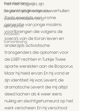
Geschiedenis
het niet dagelijks zijn 
tegenstrijdigheden zou verhullen. 
De vlucht uit de zorgsector
Zoals enerzijds een vrome 
Cultuursensitieve zorg
generatie van jonge moslims 
Feminisme
voortbrengen die volgens de 
Vrouwen
soera’s van de Koran leven en 
Samenleving
anderzijds activistische 
transgenders die opkomen voor 
de LGBT-rechten in Turkije. Twee 
aparte werelden aan de Bosporus. 
Maar hij hield ervan. En hij vond er 
zijn identiteit. Hij was Levent, de 
dramatische Levent die mij altijd 
deed lachen als ik weer eens 
nukkig en slechtgehumeurd op het 
werk verscheen. En hij verschool 