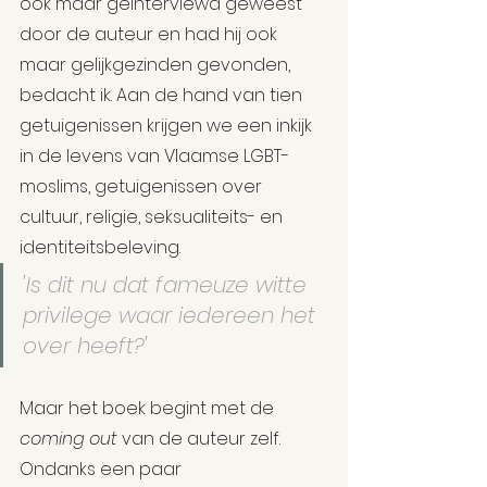
ook maar geïnterviewd geweest 
door de auteur en had hij ook 
maar gelijkgezinden gevonden, 
bedacht ik. Aan de hand van tien 
getuigenissen krijgen we een inkijk 
in de levens van Vlaamse LGBT-
moslims, getuigenissen over 
cultuur, religie, seksualiteits- en 
identiteitsbeleving.
'Is dit nu dat fameuze witte 
privilege waar iedereen het 
over heeft?'
Maar het boek begint met de 
coming out
 van de auteur zelf. 
Ondanks een paar 