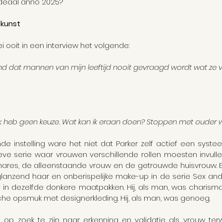
deaal anno 2025?
 kunst
i ooit in een interview het volgende:
rend dat mannen van mijn leeftijd nooit gevraagd wordt wat ze
ie, ik heb geen keuze. Wat kan ik eraan doen? Stoppen met ouder
e instelling ware het niet dat Parker zelf actief een systee
ve serie waar vrouwen verschillende rollen moesten invullen:
nares, de alleenstaande vrouw en de getrouwde huisvrouw. En
lanzend haar en onberispelijke make-up in de serie Sex and T
ig in dezelfde donkere maatpakken. Hij, als man, was charism
he opsmuk met designerkleding. Hij, als man, was genoeg.
 op zoek te zijn naar erkenning en validatie als vrouw terw