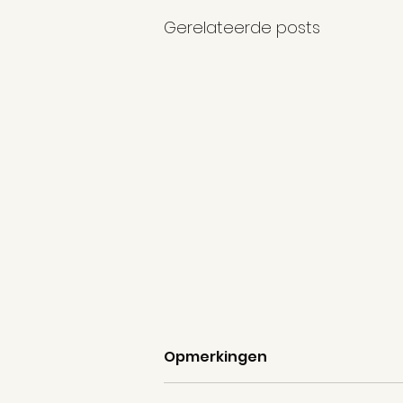
Gerelateerde posts
100 % Turks
Opmerkingen
Ik voel mij honderd procent