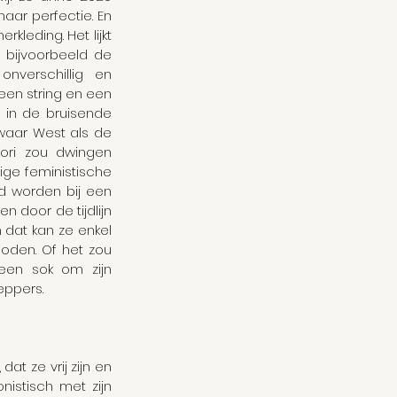
r perfectie. En 
kleding. Het lijkt 
 bijvoorbeeld de 
verschillig en 
 een string en een 
 in de bruisende 
aar West als de 
ori zou dwingen 
ge feministische 
 worden bij een 
n door de tijdlijn 
dat kan ze enkel 
oden. Of het zou 
en sok om zijn 
eppers.
t ze vrij zijn en 
istisch met zijn 