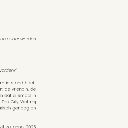
 van ouder worden 
 worden?”
m in stand heeft 
 de vriendin, de 
 dat allemaal in 
he City. Wat mij 
atisch genoeg en 
ijl ze anno 2025 