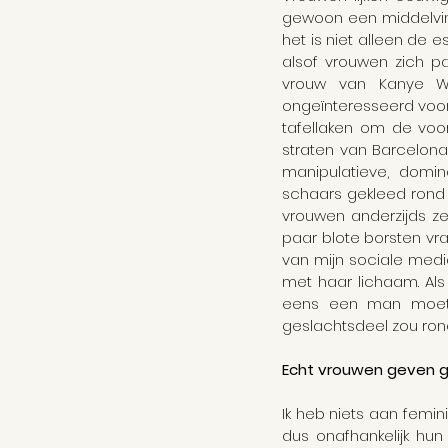
gewoon een middelvin
het is niet alleen de es
alsof vrouwen zich pa
vrouw van Kanye Wes
ongeïnteresseerd voor z
tafellaken om de voor
straten van Barcelon
manipulatieve, domi
schaars gekleed rond 
vrouwen anderzijds z
paar blote borsten vraag
van mijn sociale medi
met haar lichaam. Als 
eens een man moeten
geslachtsdeel zou rond
Echt vrouwen geven ge
Ik heb niets aan femin
dus onafhankelijk hun