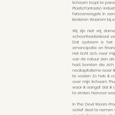
lichaam loopt te para
PlasticFantastic-indu
fatsoensregels in een
kinderen. Waarom bij 
Wij zijn niet vrij, d
schoonheidsideaal vers
Dat systeem is het 
emancipatie en financ
Het richt zich, naar 
van de natuur zien als
huid, borsten die zic
neokapitalisme waar ik
te voelen. Zo heb ik 
over mijn lichaam. Th
waar ik aangaf dat ik
te vinden, hiervoor was
In The Devil Wears P
actief deel te nemen v