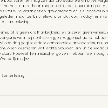
 de boot vallen en mag ze haar professionele ambities verget
 moment dat ze haar imago bijstelt, designerkleding en ma
als vrouw. Ze wordt gezien, gewaardeerd en is succesvol in haa
n geleden maar ze blijft relevant omdat commodity femini
onze samenleving.
isme, dit is geen onafhankelijkheid en al zeker geen vrijheid
ngenis waar wij de illusie krijgen zeggenschap te hebben
 wij elke dag gegijzeld door commerciële advertenties, influe
 ons willen wijsmaken wat ‘echte vrouwen’ zijn. En de vraag 
eraken. Hoeveel feministische golven hebben we nodig o
hankelijk te zijn?
Samenleving