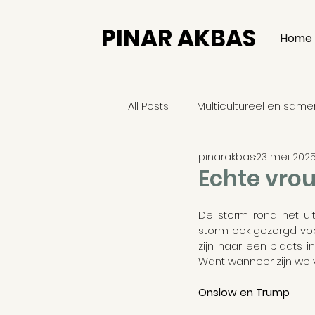
PINAR AKBAS
Home
All Posts
Multicultureel en sam
pinarakbas
23 mei 202
Filosofie
Europa
Relig
Echte vrou
De storm rond het uit
Persoonlijk verhaal
Menin
storm ook gezorgd voo
zijn naar een plaats 
Want wanneer zijn we
Democratie
Religie
G
Onslow en Trump