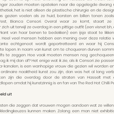
ger zouden moeten opsteken naar die opgelegde dwang naa
thetiek, het is niet alleen de plastische chirurgie en de designer
s gezien voelen als ze huid, borsten en billen tonen zoals
t, Bianca Censori. Overal waar ze komt, staart ze on
ich uit terwijl ze overdag in een pittige outfit (een visnet bh,
kant van haar benen te bedekken) een ijsje staat te likken
a. Heel veel mensen hebben een mening over deze relatie w
nante echtgenoot wordt geportretteerd en waar hij Cens
te lopen. In naam van kunst om te choqueren durven sommi
elfs te zeggen. Hoe vaak moeten mensen nog gechoqueerd
 ik mij dan af? Het enige wat ik zie, als ik Censori zie passere
a-kanalen, is een wanhopige vrouw die gezien wil worden en 
ordinaire naaktheid kunst zou zijn, dan was het al lang verb
 zijn die overdag door de straten van Hasselt met e
lopen omdat hij kunstzinnig is en fan van The Red Hot Chilli P
ld uit
isten die zeggen dat vrouwen mogen aandoen wat ze willen, da
 kledingkeuzes kunnen maken. Zolang een man niet exhibition