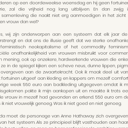
deren op een doordeweekse woensdag en hij geen fortuinen
strie, zal die vrijheid nog lang uitblijven. En dan zwij
 samenleving die naakt niet erg aanmoedigen in het zicht 
een vrouw dan wel?
ames, wij zijn onderworpen aan een systeem dat elk jaar de
trengt en dat ons de illusie geeft dat we sterke onafhankeli
feministisch neokapitalisme of het commodity feminism 
iële onafhankelijkheid van vrouwen misbruikt voor commerc
mijn mening, ook op onzekere, hardwerkende vrouwen die enke
 ze in de spiegel kijken: een scheve neus, dunne lippen, pig
h overgeven aan de zwaartekracht. Ook ik maak deel uit van 
 fortuinen uitgeef aan kleding en kappers om mezelf comforta
vorige week 550 euro aan badkleding uitgegeven omdat ik mi
uisgekomen pakte ik mijn aankopen uit en maakte ik trots ee
 de vrouw in mezelf had gevonden en erkend. 550 euro om de
 ik niet vrouwelijk genoeg. Was ik niet goed en niet genoeg.
rada moet de personage van Anne Hathaway zich overgeven
an het systeem. Als ze principieel blijft vasthouden aan haar 