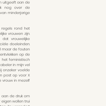
 uitgeeft aan de 
g ik nog over de 
van minderjarige 
 regels rond het 
jke vrouwen zijn. 
dat vrouwelijke 
iële doeleinden. 
l maar de fouten 
mentvlekken op de 
het feministisch 
beler in mijn vel 
j onzeker voelde 
n post op voor X 
 vrouw in mezelf 
 aan de druk om 
eigen wollen trui 