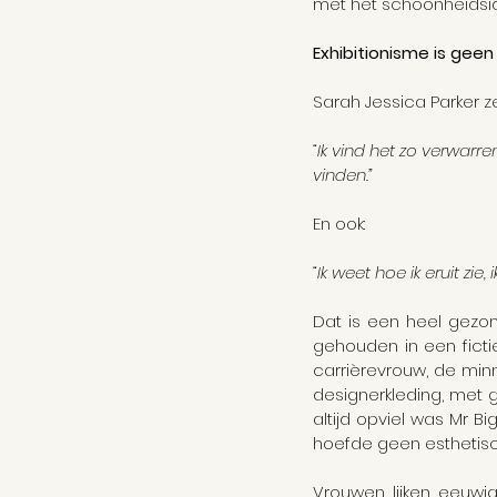
met het schoonheidsi
Exhibitionisme is geen
Sarah Jessica Parker ze
“Ik vind het zo verwar
vinden.”
En ook:
“Ik weet hoe ik eruit z
Dat is een heel gezond
gehouden in een fictie
carrièrevrouw, de min
designerkleding, met g
altijd opviel was Mr B
hoefde geen esthetisc
Vrouwen lijken eeuwig