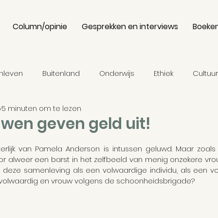
Column/opinie
Gesprekken en interviews
Boeke
enleven
Buitenland
Onderwijs
Ethiek
Cultuur
5
5 minuten om te lezen
ie
Binnenland
Economie
Media
Fictie
wen geven geld uit!
erlijk van Pamela Anderson is intussen geluwd. Maar zoals a
gen
Turkije
Presidentsverkiezingen
Erdogan
r alweer een barst in het zelfbeeld van menig onzekere vro
in deze samenleving als een volwaardige individu, als een vo
 volwaardig en vrouw volgens de schoonheidsbrigade?
eschiedenis
De vlucht uit de zorgsector
Cultuursen