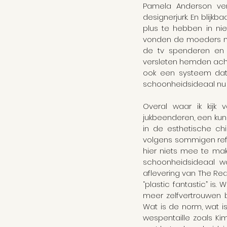
Pamela Anderson ve
Feminisme
Vrouwen
designerjurk. En blijk
plus te hebben in nie
vonden de moeders mo
de tv spenderen en v
versleten hemden achte
ook een systeem dat 
schoonheidsideaal nu e
Overal waar ik kijk
jukbeenderen, een kun
in de esthetische ch
volgens sommigen refe
hier niets mee te mak
schoonheidsideaal wa
aflevering van The Rea
“plastic fantastic” i
meer zelfvertrouwen b
Wat is de norm, wat is
wespentaille zoals Ki