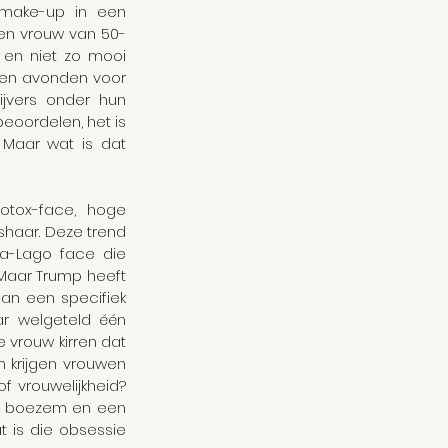
ake-up in een 
 een vrouw van 50-
 en niet zo mooi 
en avonden voor 
jvers onder hun 
eoordelen, het is 
Maar wat is dat 
otox-face, hoge 
haar. Deze trend 
a-Lago face die 
Maar Trump heeft 
an een specifiek 
r welgeteld één 
vrouw kirren dat 
 krijgen vrouwen 
 vrouwelijkheid? 
te boezem en een 
 is die obsessie 