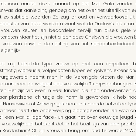
rscheen eerder deze maand op het Met Gala zonder m
Samenleving
baar was dat aanleiding genoeg om het over het uiterlijk van
t zo subtiele woorden. Ze zag er oud en verwaarloosd uit
oisten van deze wereld: u weet wel, de Onslow’s die uren 
rouwen keuren en beoordelen terwijl hun oksels gele vi
rlaten. Maar het zijn niet alleen deze Onslow’s die vrouwen b
vrouwen duwt in de richting van het schoonheidsideaal. 
igenlijk?
 valt mij hetzelfde type vrouw op met een rimpelloos b
stmatig wipneusje, volgespoten lippen en golvend extensions
irurgiewereld noemt men in de Verenigde Staten de Mar-
reert naar de welgestelde vrouwelijke Trump-aanhangers. 
en. Het zijn vrouwen in veel landen die zich onderwerpen a
ar plastische chirurgie de norm is geworden. Ik heb naa
l Housewives of Antwerp gekeken en ik hoorde hetzelfde type 
s. Wanneer heeft die onderwerping plaatsgevonden en waarom
ij een Mar-a-lago face? En gaat het over eeuwige jeugd of
 vrouwelijkheid, betekent dat in het bezit zijn van een pron
m Kardashian? Of zijn vrouwen bang om oud te worden? Wat