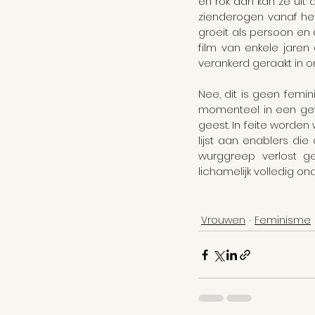
en rok dan kan ze uit
zienderogen vanaf het
groeit als persoon en 
film van enkele jare
verankerd geraakt in 
Nee, dit is geen femin
momenteel in een geva
geest. In feite worden
lijst aan enablers die
wurggreep verlost g
lichamelijk volledig onaf
Vrouwen
Feminisme