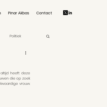
n
Pinar Akbas
Contact
Politiek
Mens en maatschappij
ltijd heeft deze 
Kilicdaroglu
uwen die op zoek 
lwaardige vrouw. 
sitieve zorg