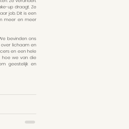
en. Ze verandert 
ke-up draagt. Ze 
r job. Dit is een 
sm meer en meer 
. We bevinden ons 
 over lichaam en 
ncers en een hele 
is hoe we van die 
m geestelijk en 