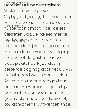
Geschiedenis
Door het OCMW geïnstalleerd
De vlucht uit de zorgsector
‘De beste thee is Turkse thee’, zei hij. 
Cultuursensitieve zorg
Mijn moeder gaf mij een sneer op 
Feminisme
fluistertoon omdat ik de koekjes 
Vrouwen
vergeten was. De Irakees merkte 
het toch op en zei tegen mijn 
Samenleving
moeder dat hij veel gegeten had. 
Met handen en voeten vroeg mijn 
moeder of de gast uit Irak een 
slaapplaats had. Hij zei dat hij 
diezelfde dag nog door het OCMW 
geïnstalleerd was in een studio in 
Antwerpen, maar geen geld had 
om naar Antwerpen te gaan. Hij zei 
ook dat hij geen bedlinnen had, 
geen deken, noch een kussen. Hij 
zou aankomen in Antwerpen, (hoe, 