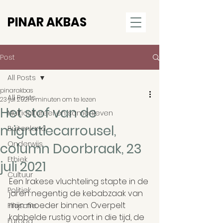
PINAR AKBAS
Post
All Posts
pinarakbas
All Posts
23 jul 2021
5 minuten om te lezen
Het stof van de
Multicultureel en samenleven
migratiecarrousel,
Buitenland
Onderwijs
column Doorbraak, 23
Ethiek
juli 2021
Cultuur
Een Irakese vluchteling stapte in de 
Politiek
jaren negentig de kebabzaak van 
mijn moeder binnen. Overpelt 
Filosofie
kabbelde rustig voort in die tijd, de 
Europa