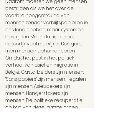
Daarom moeten we geen mensen 
bestrijden als we het over de 
voorbije hongerstaking van 
mensen zonder verblijfspapieren in 
ons land hebben, maar systemen 
bestrijden. Maar dat is allemaal 
natuurlijk veel moeilijker. Dus gaat 
men mensen dehumaniseren. 
Omdat het past in het politiek 
verhaal van asiel en migratie in 
België. Gastarbeiders zijn mensen. 
‘Sans papiers’ zijn mensen. Illegalen 
zijn mensen. Asielzoekers zijn 
mensen. Hongerstakers zijn 
mensen. De politieke recuperatie 
op kap van deze laatste groep 
was weer grotesk de afgelopen 
dagen. In een wereld waar 
extreemrechts in opmars is, 