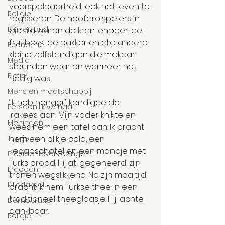
voorspelbaarheid leek het leven te 
Religie
regisseren. De hoofdrolspelers in 
Binnenland
die tijd waren de krantenboer, de 
fruitboer, de bakker en alle andere 
Economie
kleine zelfstandigen die mekaar 
Media
steunden waar en wanneer het 
Fictie
nodig was.
Mens en maatschappij
‘Ik heb honger’, kondigde de 
Persoonlijk verhaal
Irakees aan. Mijn vader knikte en 
Meningen
wees hem een tafel aan. Ik bracht 
Turkije
hem een blikje cola, een 
kebabschotel en een mandje met 
Presidentsverkiezingen
Turks brood. Hij at, gegeneerd, zijn 
Erdogan
tranen wegslikkend. Na zijn maaltijd 
Kilicdaroglu
bracht ik hem Turkse thee in een 
traditioneel theeglaasje. Hij lachte 
Democratie
dankbaar.
Religie