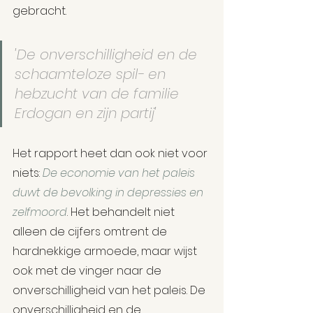
gebracht.
'De onverschilligheid en de 
schaamteloze spil- en 
hebzucht van de familie 
Erdogan en zijn partij'
Het rapport heet dan ook niet voor 
niets: 
De economie van het paleis 
duwt de bevolking in depressies en 
zelfmoord
. Het behandelt niet 
alleen de cijfers omtrent de 
hardnekkige armoede, maar wijst 
ook met de vinger naar de 
onverschilligheid van het paleis. De 
onverschilligheid en de 