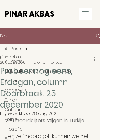
PINAR AKBAS
Post
All Posts
pinarakbas
All Posts
25 dec 2020
5 minuten om te lezen
Probeer nog eens,
Multicultureel en samenleven
Erdogan, column
Buitenland
Onderwijs
Doorbraak, 25
Ethiek
december 2020
Cultuur
Bijgewerkt op:
28 aug 2021
Politiek
Zelfmoordcijfers stijgen in Turkije
Filosofie
Een zelfmoordgolf kunnen we het 
Europa