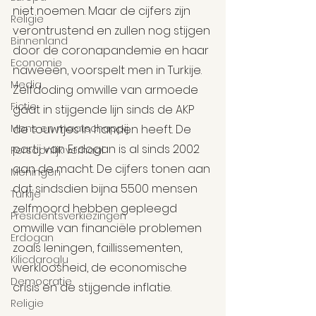
niet noemen. Maar de cijfers zijn 
Religie
verontrustend en zullen nog stijgen 
Binnenland
door de coronapandemie en haar 
Economie
naweeën, voorspelt men in Turkije.  
Media
Zelfdoding omwille van armoede 
Fictie
gaat in stijgende lijn sinds de AKP 
Mens en maatschappij
de touwtjes in handen heeft. De 
partij van Erdogan is al sinds 2002 
Persoonlijk verhaal
aan de macht. De cijfers tonen aan 
Meningen
dat sindsdien bijna 5500 mensen 
Turkije
zelfmoord hebben gepleegd 
Presidentsverkiezingen
omwille van financiële problemen 
Erdogan
zoals leningen, faillissementen, 
Kilicdaroglu
werkloosheid, de economische 
Democratie
crisis en de stijgende inflatie.
Religie