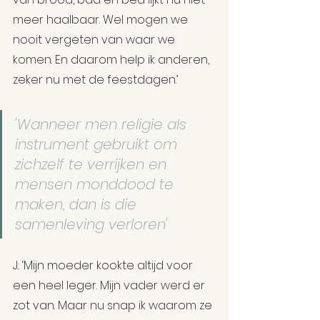
meer haalbaar. Wel mogen we 
nooit vergeten van waar we 
komen. En daarom help ik anderen, 
zeker nu met de feestdagen.’
'Wanneer men religie als 
instrument gebruikt om 
zichzelf te verrijken en 
mensen monddood te 
maken, dan is die 
samenleving verloren'
J.: ‘Mijn moeder kookte altijd voor 
een heel leger. Mijn vader werd er 
zot van. Maar nu snap ik waarom ze 