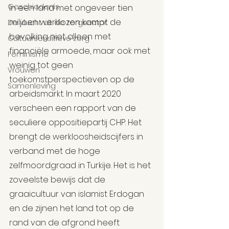
Geschiedenis
In een land met ongeveer tien 
miljoen werklozen kampt de 
De vlucht uit de zorgsector
bevolking niet alleen met 
Cultuursensitieve zorg
financiële armoede, maar ook met 
Feminisme
weinig tot geen 
Vrouwen
toekomstperspectieven op de 
Samenleving
arbeidsmarkt. In maart 2020 
verscheen een rapport van de 
seculiere oppositiepartij CHP. Het 
brengt de werkloosheidscijfers in 
verband met de hoge 
zelfmoordgraad in Turkije. Het is het 
zoveelste bewijs dat de 
graaicultuur van islamist Erdogan 
en de zijnen het land tot op de 
rand van de afgrond heeft 