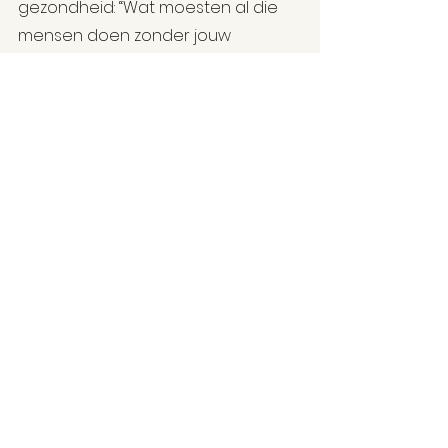
gezondheid: “Wat moesten al die 
mensen doen zonder jouw 
moeder?” Ze is vorig jaar 
gestorven. Maar spilzucht en 
hebzucht komen voort uit 
individualisme. Hoe meer men 
proeft van geld en macht, hoe 
duidelijker het lelijke gezicht van de 
mens tevoorschijn komt. Wanneer 
men religie als instrument gebruikt 
om zichzelf te verrijken en mensen 
monddood te maken, dan is die 
samenleving verloren, lijkt me. Als ik 
jouw stukken las over de politieke 
islam, dan steigerde ik een beetje 
en dan moest mijn vrouw mij 