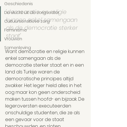
Geschiedenis
'democratie en religie 
De vlucht uit de zorgsector
kunnen enkel samengaan 
Cultuursensitieve zorg
als de democratie sterker 
Feminisme
staat'
Vrouwen
Samenleving
Want democratie en religie kunnen 
enkel samengaan als de 
democratie sterker staat en in een 
land als Turkije waren de 
democratische principes altijd 
zwakker. Het leger hield alles in het 
oog maar kon geen onderscheid 
maken tussen hoofd- en bijzaak. De 
legeroversten executeerden 
onschuldige studenten, die ze als 
een gevaar voor de staat 
beschouwden, en sloten 