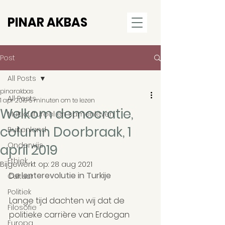
PINAR AKBAS
Post
All Posts
pinarakbas
All Posts
1 apr 2019
5 minuten om te lezen
Welkom democratie,
Multicultureel en samenleven
column Doorbraak, 1
Buitenland
Onderwijs
april 2019
Ethiek
Bijgewerkt op:
28 aug 2021
De lenterevolutie in Turkije
Cultuur
Politiek
Lange tijd dachten wij dat de 
Filosofie
politieke carrière van Erdogan 
Europa