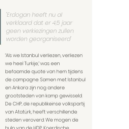
'Erdogan heeft nu al 
verklaard dat er 4,5 jaar 
geen verkiezingen zullen 
worden georganiseerd'
‘Als we Istanbul verliezen, verliezen 
we heel Turkije,’ was een 
befaamde quote van hem tijdens 
de campagne. Samen met Istanbul 
en Ankara zijn nog andere 
grootsteden van kamp gewisseld. 
De CHP, de republikeinse volkspartij 
van Atatürk, heeft verschillende 
steden veroverd. We mogen de 
hulp van de HDP, Koerdische 