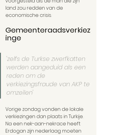
voorgesteld als de man die zijn 
land zou redden van de 
economische crisis.
Gemeenteraadsverkiez
inge
'zelfs de Turkse zwerfkatten 
werden aangeduid als een 
reden om de 
verkiezingsfraude van AKP te 
omzeilen'
Vorige zondag vonden de lokale 
verkiezingen dan plaats in Turkije. 
Na een nek-aan-nekrace heeft 
Erdogan zijn nederlaag moeten 