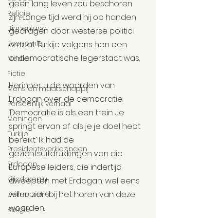
geen lang leven zou beschoren 
Religie
zijn. Lange tijd werd hij op handen 
Binnenland
gedragen door westerse politici 
Economie
omdat Turkije volgens hen een 
ondemocratische legerstaat was.
Media
Fictie
Herinner u de woorden van 
Mens en maatschappij
Erdogan over de democratie: 
Persoonlijk verhaal
‘Democratie is als een trein. Je 
Meningen
springt ervan af als je je doel hebt 
Turkije
bereikt.’ Ik had de 
Presidentsverkiezingen
gezichtsuitdrukkingen van die 
Erdogan
Europese leiders, die indertijd 
Kilicdaroglu
dweepten met Erdogan, wel eens 
willen zien bij het horen van deze 
Democratie
woorden.
Religie