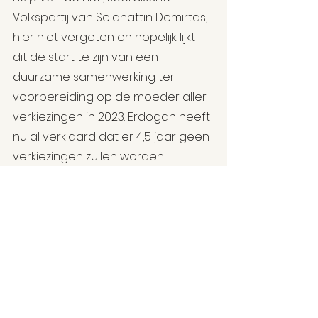
Volkspartij van Selahattin Demirtas, 
hier niet vergeten en hopelijk lijkt 
dit de start te zijn van een 
duurzame samenwerking ter 
voorbereiding op de moeder aller 
verkiezingen in 2023. Erdogan heeft 
nu al verklaard dat er 4,5 jaar geen 
verkiezingen zullen worden 
georganiseerd. Tenzij hij hier en 
daar nog een referendum of 
vervroegde verkiezingen 
organiseert. Je weet natuurlijk nooit 
met hem. 
De verkiezingsnederlaag is ook 
een belangrijke eye-opener voor 