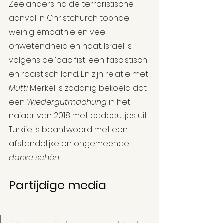
Zeelanders na de terroristische 
aanval in Christchurch toonde 
weinig empathie en veel 
onwetendheid en haat. Israël is 
volgens de ‘pacifist’ een fascistisch 
en racistisch land. En zijn relatie met 
Mutti
 Merkel is zodanig bekoeld dat 
een 
Wiedergutmachung
 in het 
najaar van 2018 met cadeautjes uit 
Turkije is beantwoord met een 
afstandelijke en ongemeende 
danke schön
.
Partijdige media