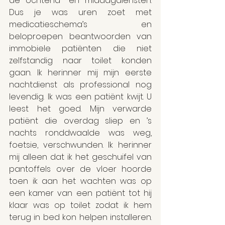
de ochtend- en middagdiensten. 
Dus je was uren zoet met 
medicatieschema’s en 
beloproepen beantwoorden van 
immobiele patiënten die niet 
zelfstandig naar toilet konden 
gaan. Ik herinner mij mijn eerste 
nachtdienst als professional nog 
levendig. Ik was een patiënt kwijt. U 
leest het goed. Mijn verwarde 
patiënt die overdag sliep en ’s 
nachts ronddwaalde was weg, 
foetsie, verschwunden. Ik herinner 
mij alleen dat ik het geschuifel van 
pantoffels over de vloer hoorde 
toen ik aan het wachten was op 
een kamer van een patiënt tot hij 
klaar was op toilet zodat ik hem 
terug in bed kon helpen installeren. 