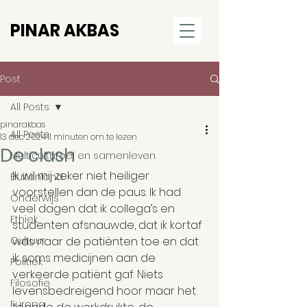
PINAR AKBAS
Post
All Posts
pinarakbas
All Posts
13 dec 2024
11 minuten om te lezen
De clash
Multicultureel en samenleven
Ik wil mij zeker niet heiliger 
Buitenland
voorstellen dan de paus. Ik had 
Onderwijs
veel dagen dat ik collega’s en 
Ethiek
studenten afsnauwde, dat ik kortaf 
Cultuur
was naar de patiënten toe en dat 
ik soms medicijnen aan de 
Politiek
verkeerde patiënt gaf. Niets 
Filosofie
levensbedreigend hoor maar het 
Europa