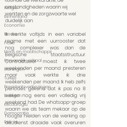
toonde de werkdrukte, de 
omstandigheden waarin wij 
Religie
werkten en de zorgzwaarte wel 
Binnenland
duidelijk aan.
Economie
Ik werkte voltijds in een variabel 
Media
regime met een uurrooster dat 
Fictie
nog complexer was dan de 
Mens en maatschappij
Belgische staatsstructuur. 
Persoonlijk verhaal
Contractueel moest ik twee 
weekenden per maand presteren 
Meningen
maar vaak werkte ik drie 
Turkije
weekenden per maand. Ik heb zelfs 
Presidentsverkiezingen
periodes gekend dat ik pas na 8 
weken nog eens een volledig vrij 
Erdogan
weekend had. De whatsapp-groep 
Kilicdaroglu
waarin we als team mekaar op de 
Democratie
hoogte hielden van de werking op 
Religie
de dienst draaide vaak overuren: 