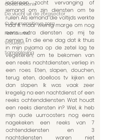
iedereen zocht vervanging of 
Geschiedenis
iemand om zijn diensten om te 
De vlucht uit de zorgsector
ruilen. Als iemand die voltijds werkte 
Cultuursensitieve zorg
had ik maar weinig marge om nog 
eens extra diensten op mij te 
Feminisme
nemen. En die ene dag dat ik thuis 
Vrouwen
in mijn pyjama op de zetel lag te 
Samenleving
vegeteren, om te bekomen van 
een reeks nachtdiensten, verliep in 
een roes. Eten, slapen, douchen, 
terug eten, doelloos tv kijken en 
dan slapen. Ik was vaak zeer 
kregelig na een nachtdienst of een 
reeks ochtenddiensten. Wat houdt 
een reeks diensten in? Wel, ik heb 
mijn oude uurroosters nog eens 
nagekeken: een reeks van 7 
ochtenddiensten en 3 
nachtdiensten waren niet 