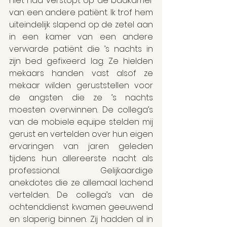
niet had verstopt op de badkamer 
van een andere patiënt. Ik trof hem 
uiteindelijk slapend op de zetel aan 
in een kamer van een andere 
verwarde patiënt die ’s nachts in 
zijn bed gefixeerd lag. Ze hielden 
mekaars handen vast alsof ze 
mekaar wilden geruststellen voor 
de angsten die ze ’s nachts 
moesten overwinnen. De collega’s 
van de mobiele equipe stelden mij 
gerust en vertelden over hun eigen 
ervaringen van jaren geleden 
tijdens hun allereerste nacht als 
professional. Gelijkaardige 
anekdotes die ze allemaal lachend 
vertelden. De collega’s van de 
ochtenddienst kwamen geeuwend 
en slaperig binnen. Zij hadden al in 