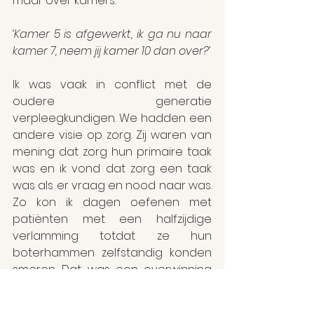
maar over kamers.
‘Kamer 5 is afgewerkt, ik ga nu naar 
kamer 7, neem jij kamer 10 dan over?’
Ik was vaak in conflict met de 
oudere generatie 
verpleegkundigen. We hadden een 
andere visie op zorg. Zij waren van 
mening dat zorg hun primaire taak 
was en ik vond dat zorg een taak 
was als er vraag en nood naar was. 
Zo kon ik dagen oefenen met 
patiënten met een halfzijdige 
verlamming totdat ze hun 
boterhammen zelfstandig konden 
smeren. Dat was een overwinning 
voor ons allemaal. Maar dan kwam 
een oudere verpleegkundige die 