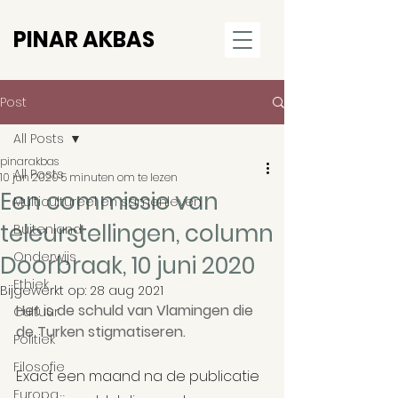
PINAR AKBAS
Post
All Posts
pinarakbas
All Posts
10 jun 2020
5 minuten om te lezen
Een commissie van
Multicultureel en samenleven
teleurstellingen, column
Buitenland
Onderwijs
Doorbraak, 10 juni 2020
Ethiek
Bijgewerkt op:
28 aug 2021
Het is de schuld van Vlamingen die 
Cultuur
de Turken stigmatiseren.
Politiek
Filosofie
Exact een maand na de publicatie 
Europa