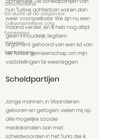
opmerkelijk. De scheldpartijen van 
Geschiedenis
hun Turkse achterban waren dan 
De vlucht uit de zorgsector
weer voorspelbaar. We zijn nu een 
Cultuursensitieve zorg
maand verder, en ik heb nog altijd 
Feminisme
geen inhoudelijk, legitiem 
Vrouwen
argument gehoord van een lid van 
Samenleving
de Turkse gemeenschap om mijn 
vaststellingen te weerleggen.
Scheldpartijen
Jonge mannen, in Vlaanderen 
geboren en getogen, vielen mij op 
alle mogelijke sociale 
mediakanalen aan met 
scheldwoorden in het Turks die ik 