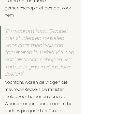
stellen dat de Turkse 
gemeenschap niet bestaat voor 
hem.
'En waarom komt Diyanet 
hier studenten ronselen 
voor haar theologische 
faculteiten in Turkije via een 
socialistische schepen van 
Turkse origine in Heusden-
Zolder?'
Nochtans waren de vragen die 
mevrouw Beckers de minister 
stelde zeer helder en concreet. 
Waarom organiseerde een Turks 
onderwijsorgaan hier Turkse 