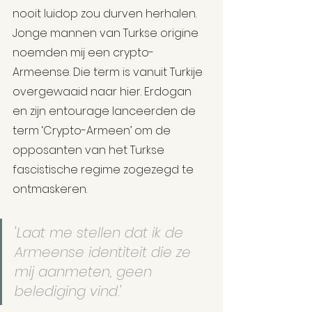
nooit luidop zou durven herhalen. 
Jonge mannen van Turkse origine 
noemden mij een crypto-
Armeense. Die term is vanuit Turkije 
overgewaaid naar hier. Erdogan 
en zijn entourage lanceerden de 
term ‘Crypto-Armeen’ om de 
opposanten van het Turkse 
fascistische regime zogezegd te 
ontmaskeren.
'Laat me stellen dat ik de 
Armeense identiteit die ze 
mij aanmeten, geen 
belediging vind.'