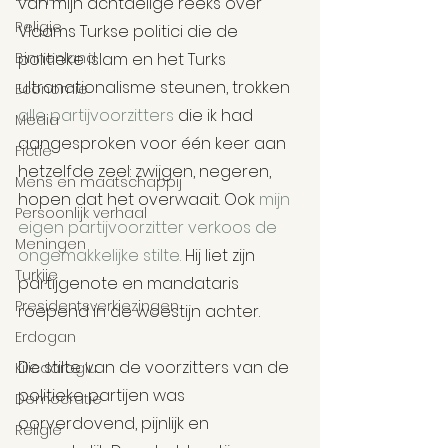
van mijn achtdelige reeks over 
Religie
Vlaams Turkse politici die de 
Binnenland
politieke islam en het Turks 
ultranationalisme steunen, trokken 
Economie
alle partijvoorzitters
 die ik had 
Media
aangesproken voor één keer aan 
Fictie
hetzelfde zeel: zwijgen, negeren, 
Mens en maatschappij
hopen dat het overwaait. Ook 
mijn 
Persoonlijk verhaal
eigen partijvoorzitter verkoos de 
Meningen
ongemakkelijke stilte.
 Hij liet zijn 
Turkije
partijgenote en mandataris 
Presidentsverkiezingen
roepend in de woestijn achter.
Erdogan
De stilte van de voorzitters van de 
Kilicdaroglu
politieke partijen was 
Democratie
oorverdovend, pijnlijk en 
Religie