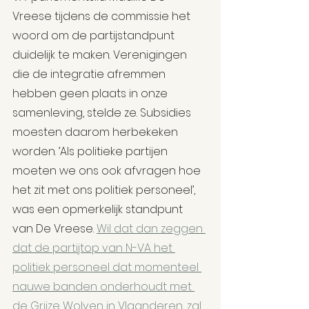
Vreese tijdens de commissie het 
woord om de partijstandpunt 
duidelijk te maken. Verenigingen 
die de integratie afremmen 
hebben geen plaats in onze 
samenleving, stelde ze. Subsidies 
moesten daarom herbekeken 
worden. ’Als politieke partijen 
moeten we ons ook afvragen hoe 
het zit met ons politiek personeel’, 
was een opmerkelijk standpunt 
van De Vreese. 
Wil dat dan zeggen 
dat de partijtop van N-VA het 
politiek personeel dat momenteel 
nauwe banden onderhoudt met 
de Grijze Wolven in Vlaanderen, zal 