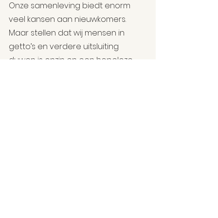
Onze samenleving biedt enorm 
veel kansen aan nieuwkomers. 
Maar stellen dat wij mensen in 
getto’s en verdere uitsluiting 
duwen is onzin en een hopeloze 
dooddoener. Derde en vierde 
generatie Vlamingen van Turkse 
origine hebben een 
taalachterstand die zich uit in 
vroegtijdige schooluitval wegens 
een gebrek aan motivatie wat dan 
weer resulteert in een moeizame 
participatie op de arbeidsmarkt.’
'dan begrijp ik daaruit dat 
de politieke islam in alle 