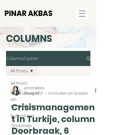
PINAR AKBAS
COLUMNS
Column/opinie
All Posts
All Posts
pinarakbas
Multicultureel
6 aug 2021
5 minuten om te lezen
en
Crisismanagemen
samenleven
Buitenland
t in Turkije, column
Onderwijs
Doorbraak, 6