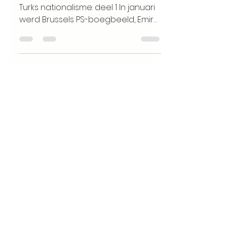
Turks nationalisme: deel 1 In januari
werd Brussels PS-boegbeeld, Emir
Kir, uit zijn eigen partij gezet...
pinarakbas
4 mei 2020
8 minuten om te lezen
De kameleon van
Houthalen-
Helchteren,
column
Doorbraak, 4 mei
2020
Links Vlaanderen profiteert van