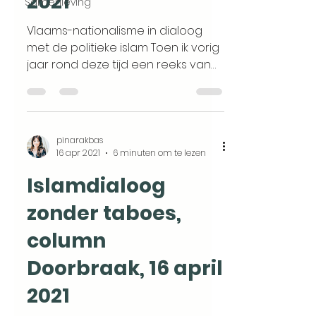
2021
Samenleving
Vlaams-nationalisme in dialoog
met de politieke islam Toen ik vorig
jaar rond deze tijd een reeks van
acht delen had gepubliceerd over...
pinarakbas
16 apr 2021
6 minuten om te lezen
Islamdialoog
zonder taboes,
column
Doorbraak, 16 april
2021