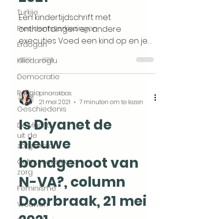
Turkije
Een kindertijdschrift met
Presidentsverkiezingen
onthoofdingen en andere
executies Voed een kind op en je
Erdogan
hebt een stempel op de
Kilicdaroglu
geschiedenis van de mensheid...
Democratie
Religie
pinarakbas
21 mei 2021
7 minuten om te lezen
Geschiedenis
Is Diyanet de
De vlucht
uit de
nieuwe
zorgsector
bondgenoot van
Cultuursensitieve
zorg
N-VA?, column
Feminisme
Doorbraak, 21 mei
Vrouwen