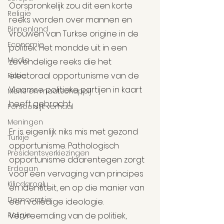
Oorspronkelijk zou dit een korte 
Religie
reeks worden over mannen en 
Binnenland
vrouwen van Turkse origine in de 
Economie
politiek. Het mondde uit in een 
Media
zevendelige reeks die het 
electoraal opportunisme van de 
Fictie
Vlaamse politieke partijen in kaart 
Mens en maatschappij
heeft gebracht.
Persoonlijk verhaal
Meningen
Er is eigenlijk niks mis met gezond 
Turkije
opportunisme. Pathologisch 
Presidentsverkiezingen
opportunisme daarentegen zorgt 
Erdogan
voor een vervaging van principes 
Kilicdaroglu
en identiteit, en op die manier van 
Democratie
een volledige ideologie. 
Religie
Vervreemding van de politiek, 