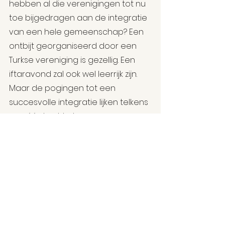
hebben al die verenigingen tot nu 
toe bijgedragen aan de integratie 
van een hele gemeenschap? Een 
ontbijt georganiseerd door een 
Turkse vereniging is gezellig. Een 
iftaravond zal ook wel leerrijk zijn. 
Maar de pogingen tot een 
succesvolle integratie lijken telkens 
van één kant te komen.
Geen enkele politicus van Turkse 
origine gaat ooit naar een kerk om 
een kerstmis bij te wonen. Of 
misschien is men dan 
terughoudender om een foto te 
delen op sociale media? Uit angst 
om voor landverrader of 