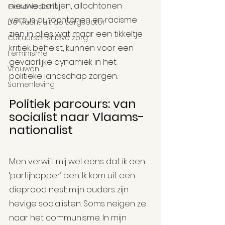
nieuwe partijen, allochtonen 
Geschiedenis
versus autochtonen en racisme 
De vlucht uit de zorgsector
zien in alles wat maar een tikkeltje 
Cultuursensitieve zorg
kritiek behelst, kunnen voor een 
Feminisme
gevaarlijke dynamiek in het 
Vrouwen
politieke landschap zorgen.
Samenleving
Politiek parcours: van 
socialist naar Vlaams-
nationalist
Men verwijt mij wel eens dat ik een 
‘partijhopper’ ben. Ik kom uit een 
dieprood nest: mijn ouders zijn 
hevige socialisten. Soms neigen ze 
naar het communisme. In mijn 