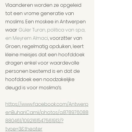
Vlaanderen worden ze opgeleid 
tot een vrome generatie van 
moslims. Een moskee in Antwerpen 
waar 
Güler Turan, politica van sp.a, 
en Meyrem Almaci
, voorzitter van 
Groen, regelmatig opduiken, leert 
kleine meisjes dat een hoofddoek 
dragen enkel voor waardevolle 
personen bestemd is en dat de 
hoofddoek een noodzakelijke 
deugd is voor moslima’s.
https://www.facebook.com/Antwerp
enBuhariCamii/photos/a.878976088
880461/1092161547561913/?
type=3&theater