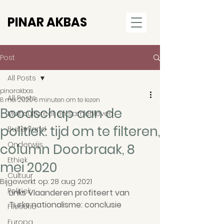
PINAR AKBAS
Post
All Posts
pinarakbas
All Posts
8 mei 2020
6 minuten om te lezen
Boodschap aan de
Multicultureel en samenleven
politiek: tijd om te filteren,
Buitenland
Onderwijs
column Doorbraak, 8
Ethiek
mei 2020
Cultuur
Bijgewerkt op:
28 aug 2021
Politiek
Links Vlaanderen profiteert van 
Turks nationalisme: conclusie
Filosofie
Europa